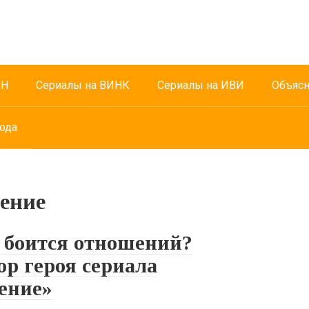
ОН
Сериалы на ВИНК
Сериалы на ИВИ
Объясн
ода
ение
 боится отношений?
р героя сериала
ение»