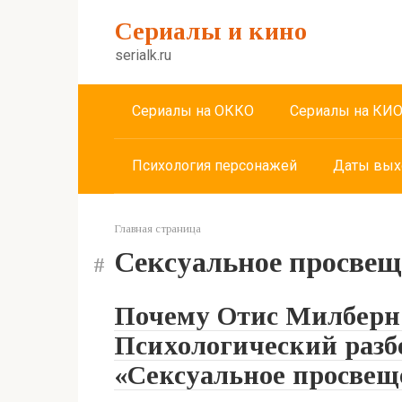
Перейти
Сериалы и кино
к
контенту
serialk.ru
Сериалы на ОККО
Сериалы на КИ
Психология персонажей
Даты вых
Главная страница
Сексуальное просвещ
Почему Отис Милберн
Психологический разбо
«Сексуальное просвещ