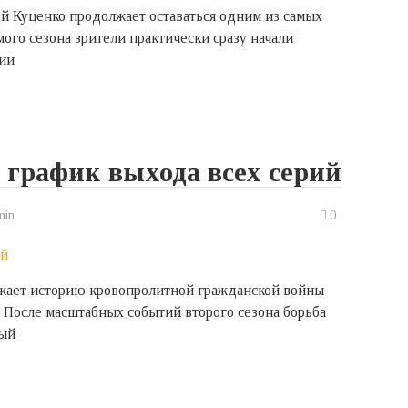
й Куценко продолжает оставаться одним из самых
ого сезона зрители практически сразу начали
рии
: график выхода всех серий
min
0
лжает историю кровопролитной гражданской войны
. После масштабных событий второго сезона борьба
вый