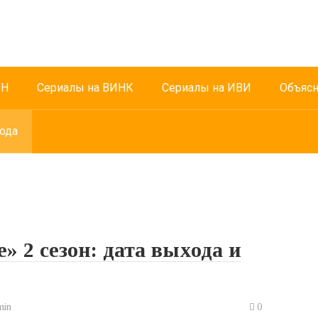
ОН
Сериалы на ВИНК
Сериалы на ИВИ
Объясн
ода
» 2 сезон: дата выхода и
min
0