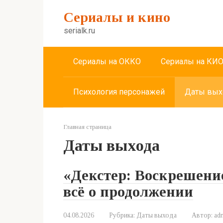
Перейти
Сериалы и кино
к
контенту
serialk.ru
Сериалы на ОККО
Сериалы на КИ
Психология персонажей
Даты вых
Главная страница
Даты выхода
«Декстер: Воскрешение
всё о продолжении
04.08.2026
Рубрика:
Даты выхода
Автор:
ad