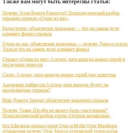
Также вам могут быть интересны статьи:
Почему Элли боится близости? Психологический разбор
героини сериала «Одни из нас»
Разделение: объяснение концовки — что на самом деле
означает финал сериала
Одни из нас: объяснение концовки — почему Джоэл солгал
Элли и что на самом деле означает финал
Сериал «Одни из нас» 3 сезон: дата выхода новых серий и
последние новости
Силос 3 сезон: дата выхода новых серий уже известна
Академия Амбрелла 5 сезон дата выхода: будет ли
продолжение сериала?
Мир Дикого Запада: объяснение концовки сериала
Почему Томас Шелби не может быть счастливым?
Психологический разбор героя «Острых козырьков»
Sex Education
анализ героя
Отис и Мэйв
Отис Милберн
отношения
почему Отис боится отношений
психология