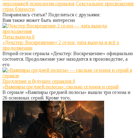
персонажей
психология сериалов
Сексуальное просвещение
страх близости
Понравилась статья? Поделиться с друзьями:
Вам также может быть интересно
Даты выхода
0
«Декстер: Воскрешение» 2 сезон: дата выхода и всё о
продолжении
Второй сезон сериала «Декстер: Воскрешение» официально
состоится. Продолжение уже находится в производстве, а
его
Продление и будущее сериалов
0
«Вампиры средней полосы»: сколько сезонов и серий
В сериале «Вампиры средней полосы» вышло три сезона и
26 основных серий. Кроме того,