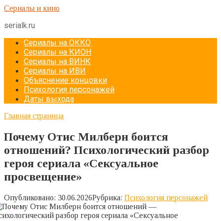
Перейти
Сериалы и кино
к
serialk.ru
контенту
Сериалы на ОККО
Сериалы на КИОН
Сериалы на ВИНК
Сериалы на ИВИ
Объяснение концовки
Психология персонажей
Даты выхода
Главная страница
Почему Отис Милберн боится
отношений? Психологический разбор
героя сериала «Сексуальное
просвещение»
Опубликовано:
30.06.2026
Рубрика:
Психология персонажей