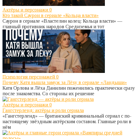
Актёры и персонажи
0
Кто такой Саурон в сериале «Кольца власти»
Саурон в сериале «Властелин колец: Кольца власти» —
главный противник народов Средиземья и тот
Психология персонажей
0
Почему Катя вышла замуж за Лёху в сериале «Ландыши»
Катя Орлова и Лёха Данилин поженились практически сразу
после знакомства. Со стороны их решение
Актёры и персонажи
0
Гангстерленд: актёры и роли сериала
«Гангстерленд» — британский криминальный сериал с по-
настоящему звёздным актёрским составом. Главные роли в
нём