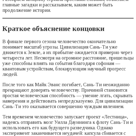
главные загадки и рассказываем, каким может быть
продолжение истории.
Краткое объяснение концовки
В финале первого сезона человечество окончательно
понимает масштаб угрозы. Цивилизация Сань-Ти уже
движется к Земле, а их прибытие ожидается примерно через
четыреста лет. Несмотря на огромное расстояние, пришельцы
уже способны влиять на события благодаря софонам —
квантовым устройствам, блокирующим научный прогресс
людей.
После того как Майк Эванс погибает, Сань-Ти неожиданно
прекращают доверять человечеству. Причиной становится
простая человеческая способность — умение лгать, скрывать
намерения и действовать непредсказуемо. Для цивилизации
Сань-Ти это оказывается совершенно чуждым явлением.
Тем временем человечество запускает проект «Лестница»,
надеясь отправить мозг Уилла Дауннинга к флоту Сань-Ти и
использовать его как будущего разведчика. Однако
эксперимент заканчивается неудачей: капсула сбивается с