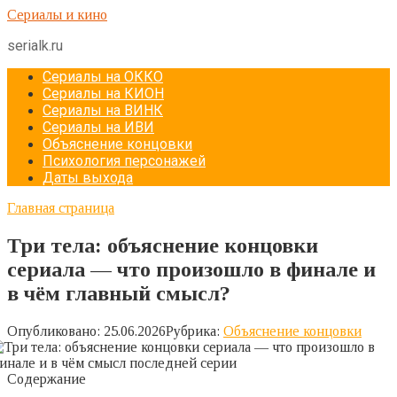
Перейти
Сериалы и кино
к
serialk.ru
контенту
Сериалы на ОККО
Сериалы на КИОН
Сериалы на ВИНК
Сериалы на ИВИ
Объяснение концовки
Психология персонажей
Даты выхода
Главная страница
Три тела: объяснение концовки
сериала — что произошло в финале и
в чём главный смысл?
Опубликовано:
25.06.2026
Рубрика:
Объяснение концовки
Содержание