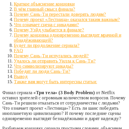
Краткое объяснение концовки
В чём главный смысл финала?
Почему Сань-Ти перестали доверять людям?
Почему проект «Лестница» оказался таким важным?
Что означает сцена с цикадами?
Почему Уэйд улыбается в финале?
Почему концовка одновременно выглядит мрачной и
обнадёживающей?
Будет ли продолжение сериала?
FAQ
Почему Сань-Ти испугались людей?
Удалось ли отправить Уилла к Сань-Ти?
Что символизируют цикады?
Победят ли люди Сань-Ти?
Вывод
Также вам могут быть интересны статьи:
Финал сериала
«Три тела» (3 Body Problem)
от Netflix
оставил зрителей с огромным количеством вопросов. Почему
Сань-Ти решили отказаться от сотрудничества с людьми?
Что означает проект «Лестница»? Есть ли шанс победить
инопланетную цивилизацию? И почему последние сцены
одновременно выглядят безнадёжными и дарят надежду?
Разбираем концовку сериала простыми словами, объясняем