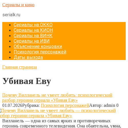
Перейти
Сериалы и кино
к
serialk.ru
контенту
Сериалы на ОККО
Сериалы на КИОН
Сериалы на ВИНК
Сериалы на ИВИ
Объяснение концовки
Психология персонажей
Даты выхода
Главная страница
Убивая Еву
Почему Вилланель не умеет любить: психологический
разбор героини сериала «Убивая Еву»
01.07.2026
Рубрика:
Психология персонажей
Автор:
admin
0
Вилланель — одна из самых ярких и противоречивых
героинь современного телевидения. Она обаятельна, умна,