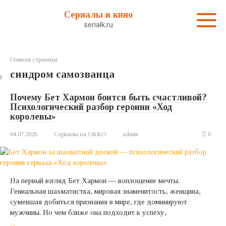
Перейти
Сериалы и кино
к
serialk.ru
контенту
Главная страница
синдром самозванца
Почему Бет Хармон боится быть счастливой?
Психологический разбор героини «Ход
королевы»
04.07.2026
Сериалы на ОККО
admin
0
На первый взгляд Бет Хармон — воплощение мечты.
Гениальная шахматистка, мировая знаменитость, женщина,
сумевшая добиться признания в мире, где доминируют
мужчины. Но чем ближе она подходит к успеху,