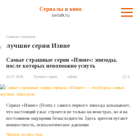
Перейти
Сериалы и кино
к
serialk.ru
контенту
Главная страница
лучшие серии Извне
Самые страшные серии «Извне»: эпизоды,
после которых невозможно уснуть
01.07.2026
Лучшие серии
admin
0
Сериал «Извне» (From) с самого первого эпизода доказывает,
что настоящий ужас строится не только на монстрах, но и на
постоянном ощущении безысходности. Здесь зрителя пугают
неизвестность, психологическое давление
Читать полностью