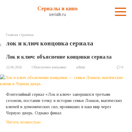
Перейти
Сериалы и кино
к
serialk.ru
контенту
Главная страница
лок и ключ концовка сериала
Лок и ключ: объяснение концовки сериала
22.06.2026
Объяснение концовки
admin
0
Фэнтезийный сериал «Лок и ключ» завершился третьим
сезоном, поставив точку в истории семьи Локков, магических
ключей и демонических сил, проникших в наш мир через
Черную дверь. Однако финал
Читать полностью