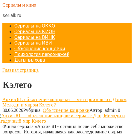
Перейти
Сериалы и кино
к
serialk.ru
контенту
Сериалы на ОККО
Сериалы на КИОН
Сериалы на ВИНК
Сериалы на ИВИ
Объяснение концовки
Психология персонажей
Даты выхода
Главная страница
Кэлего
Архив 81: объяснение концовки — что произошло с Дэном,
Мелоди и миром Кэлего?
30.06.2026
Рубрика:
Объяснение концовки
Автор:
admin
0
Финал сериала «Архив 81» оставил после себя множество
вопросов. История, начавшаяся как расследование старых