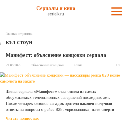
Перейти
Сериалы и кино
к
serialk.ru
контенту
Главная страница
кэл стоун
Манифест: объяснение концовки сериала
23.06.2026
Объяснение концовки
admin
0
Финал сериала «Манифест» стал одним из самых
обсуждаемых телевизионных завершений последних лет.
После четырех сезонов загадок зрители наконец получили
ответы на вопросы о рейсе 828, «призваниях», дате смерти
Читать полностью