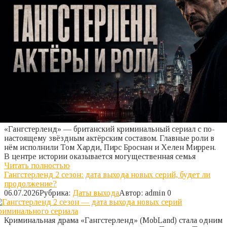
«Гангстерленд» — британский криминальный сериал с по-
настоящему звёздным актёрским составом. Главные роли в
нём исполнили Том Харди, Пирс Броснан и Хелен Миррен.
В центре истории оказывается могущественная семья
Читать полностью
Гангстерленд 2 сезон: дата выхода новых серий, будет ли
продолжение?
06.07.2026
Рубрика:
Даты выхода
Автор:
admin
0
Криминальная драма «Гангстерленд» (MobLand) стала одним