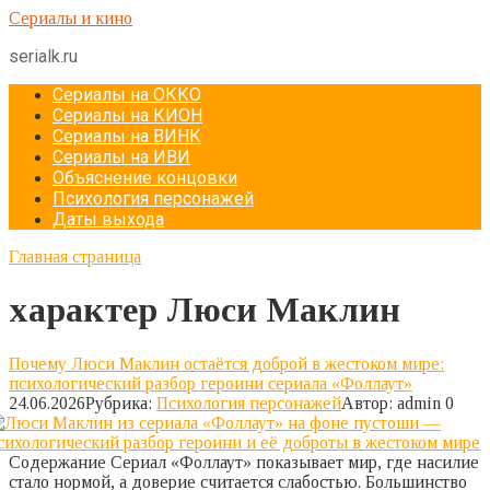
Перейти
Сериалы и кино
к
serialk.ru
контенту
Сериалы на ОККО
Сериалы на КИОН
Сериалы на ВИНК
Сериалы на ИВИ
Объяснение концовки
Психология персонажей
Даты выхода
Главная страница
характер Люси Маклин
Почему Люси Маклин остаётся доброй в жестоком мире:
психологический разбор героини сериала «Фоллаут»
24.06.2026
Рубрика:
Психология персонажей
Автор:
admin
0
Содержание Сериал «Фоллаут» показывает мир, где насилие
стало нормой, а доверие считается слабостью. Большинство