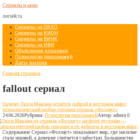
Перейти
Сериалы и кино
к
serialk.ru
контенту
Сериалы на ОККО
Сериалы на КИОН
Сериалы на ВИНК
Сериалы на ИВИ
Объяснение концовки
Психология персонажей
Даты выхода
Главная страница
fallout сериал
Почему Люси Маклин остаётся доброй в жестоком мире:
психологический разбор героини сериала «Фоллаут»
24.06.2026
Рубрика:
Психология персонажей
Автор:
admin
0
Содержание Сериал «Фоллаут» показывает мир, где насилие
стало нормой, а доверие считается слабостью. Большинство