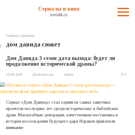
Перейти
Сериалы и кино
к
serialk.ru
контенту
Главная страница
дом давида сюжет
Дом Давида 3 сезон дата выхода: будет ли
продолжение исторической драмы?
19.06.2026
Даты выхода
admin
0
Сериал «Дом Давида» стал одним из самых заметных
проектов последних лет среди исторических и библейских
драм. Масштабные декорации, качественная постановка и
история восхождения будущего царя Израиля привлекли
внимание