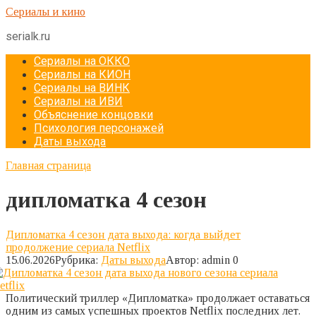
Перейти
Сериалы и кино
к
serialk.ru
контенту
Сериалы на ОККО
Сериалы на КИОН
Сериалы на ВИНК
Сериалы на ИВИ
Объяснение концовки
Психология персонажей
Даты выхода
Главная страница
дипломатка 4 сезон
Дипломатка 4 сезон дата выхода: когда выйдет
продолжение сериала Netflix
15.06.2026
Рубрика:
Даты выхода
Автор:
admin
0
Политический триллер «Дипломатка» продолжает оставаться
одним из самых успешных проектов Netflix последних лет.