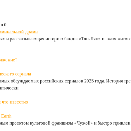
in
0
иях и рассказывающая историю банды «Тяп-Ляп» и знаменитог
олжение?
амых обсуждаемых российских сериалов 2025 года. История тр
актически
 что известно
онным проектом культовой франшизы «Чужой» и быстро привлек