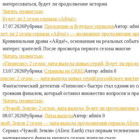
интересоваться, будет ли продолжение истории
Читать полностью
Будет ли 2 сезон сериала «Айда!»
17.07.2026
Рубрика:
Продление и будущее сериалов
Автор:
adm
Криминальная драма «Айда!», основанная на реальных событ
интерес зрителей. После просмотра первого сезона многие
Читать полностью
«Гипнозис» 2 сезон: дата выхода новых серий, будет ли прод
13.07.2026
Рубрика:
Сериалы на ОККО
Автор:
admin
0
Фантастический детектив «Гипнозис» быстро стал одним из с
громким финалом, который оставил множество вопросов и пр
Читать полностью
«Чужой: Земля» 2 сезон: дата выхода, будет ли продолжение и
08.07.2026
Рубрика:
Даты выхода
Автор:
admin
0
Сериал «Чужой: Земля» (Alien: Earth) стал первым телевизи
напряженного финала первого сезона зрители сразу