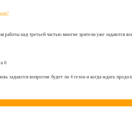
иала?
я работы над третьей частью многие зрители уже задаются воп
in
0
овь задаются вопросом: будет ли 4 сезон и когда ждать продо