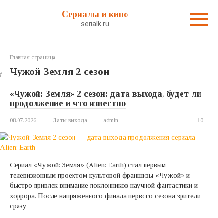
Перейти
Сериалы и кино
к
serialk.ru
контенту
Главная страница
Чужой Земля 2 сезон
«Чужой: Земля» 2 сезон: дата выхода, будет ли
продолжение и что известно
08.07.2026
Даты выхода
admin
0
Сериал «Чужой: Земля» (Alien: Earth) стал первым
телевизионным проектом культовой франшизы «Чужой» и
быстро привлек внимание поклонников научной фантастики и
хоррора. После напряженного финала первого сезона зрители
сразу