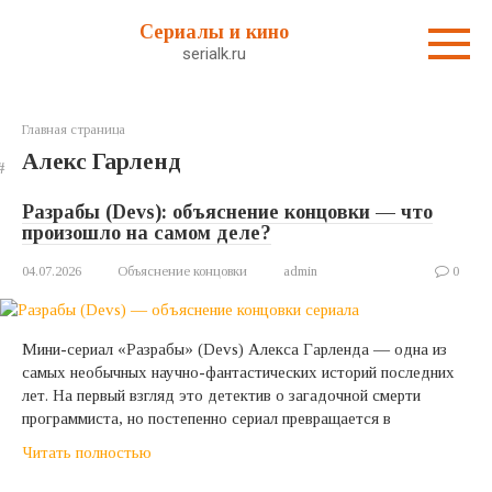
Перейти
Сериалы и кино
к
serialk.ru
контенту
Главная страница
Алекс Гарленд
Разрабы (Devs): объяснение концовки — что
произошло на самом деле?
04.07.2026
Объяснение концовки
admin
0
Мини-сериал «Разрабы» (Devs) Алекса Гарленда — одна из
самых необычных научно-фантастических историй последних
лет. На первый взгляд это детектив о загадочной смерти
программиста, но постепенно сериал превращается в
Читать полностью