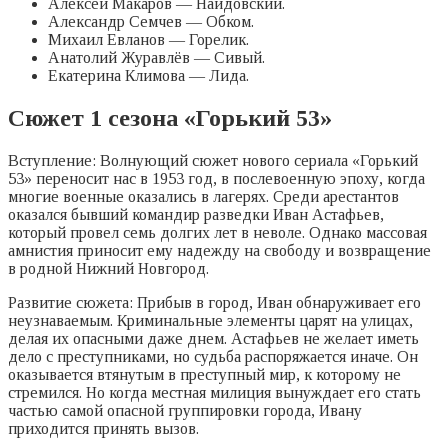
Алексей Макаров — Найдовский.
Александр Семчев — Обком.
Михаил Евланов — Горелик.
Анатолий Журавлёв — Сивый.
Екатерина Климова — Лида.
Сюжет 1 сезона «Горький 53»
Вступление: Волнующий сюжет нового сериала «Горький
53» переносит нас в 1953 год, в послевоенную эпоху, когда
многие военные оказались в лагерях. Среди арестантов
оказался бывший командир разведки Иван Астафьев,
который провел семь долгих лет в неволе. Однако массовая
амнистия приносит ему надежду на свободу и возвращение
в родной Нижний Новгород.
Развитие сюжета: Прибыв в город, Иван обнаруживает его
неузнаваемым. Криминальные элементы царят на улицах,
делая их опасными даже днем. Астафьев не желает иметь
дело с преступниками, но судьба распоряжается иначе. Он
оказывается втянутым в преступный мир, к которому не
стремился. Но когда местная милиция вынуждает его стать
частью самой опасной группировки города, Ивану
приходится принять вызов.