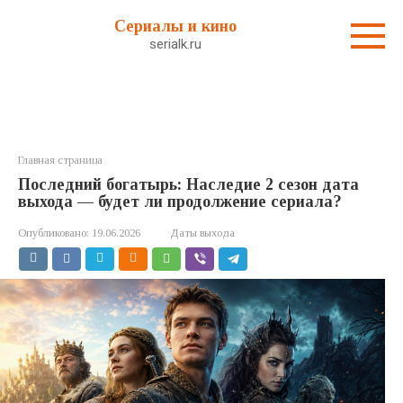
Перейти
Сериалы и кино
к
serialk.ru
контенту
Главная страница
Последний богатырь: Наследие 2 сезон дата
выхода — будет ли продолжение сериала?
Опубликовано:
19.06.2026
Даты выхода