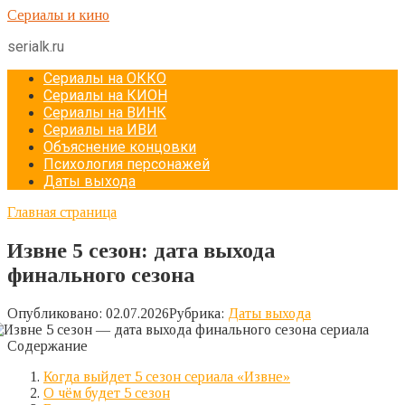
Перейти
Сериалы и кино
к
serialk.ru
контенту
Сериалы на ОККО
Сериалы на КИОН
Сериалы на ВИНК
Сериалы на ИВИ
Объяснение концовки
Психология персонажей
Даты выхода
Главная страница
Извне 5 сезон: дата выхода
финального сезона
Опубликовано:
02.07.2026
Рубрика:
Даты выхода
Содержание
Когда выйдет 5 сезон сериала «Извне»
О чём будет 5 сезон