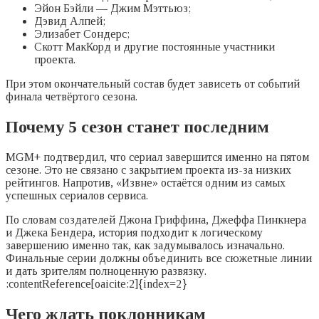
Эйон Бэйли — Джим Мэттьюз;
Дэвид Алпей;
Элизабет Сондерс;
Скотт МакКорд и другие постоянные участники
проекта.
При этом окончательный состав будет зависеть от событий
финала четвёртого сезона.
Почему 5 сезон станет последним
MGM+ подтвердил, что сериал завершится именно на пятом
сезоне. Это не связано с закрытием проекта из-за низких
рейтингов. Напротив, «Извне» остаётся одним из самых
успешных сериалов сервиса.
По словам создателей Джона Гриффина, Джеффа Пинкнера
и Джека Бендера, история подходит к логическому
завершению именно так, как задумывалось изначально.
Финальные серии должны объединить все сюжетные линии
и дать зрителям полноценную развязку.
:contentReference[oaicite:2]{index=2}
Чего ждать поклонникам