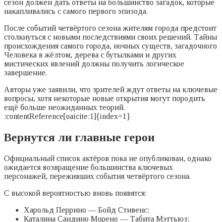
сезон должен дать ответы на большинство загадок, которые
накапливались с самого первого эпизода.
После событий четвёртого сезона жителям города предстоит
столкнуться с новыми последствиями своих решений. Тайны
происхождения самого города, ночных существ, загадочного
Человека в жёлтом, дерева с бутылками и других
мистических явлений должны получить логическое
завершение.
Авторы уже заявили, что зрителей ждут ответы на ключевые
вопросы, хотя некоторые новые открытия могут породить
ещё больше неожиданных теорий.
:contentReference[oaicite:1]{index=1}
Вернутся ли главные герои
Официальный список актёров пока не опубликован, однако
ожидается возвращение большинства ключевых
персонажей, переживших события четвёртого сезона.
С высокой вероятностью вновь появятся:
Харольд Перрино — Бойд Стивенс;
Каталина Сандино Морено — Табита Мэттьюз;