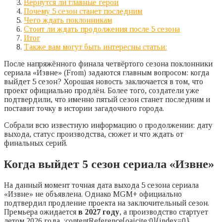
Вернутся ли главные герои
Почему 5 сезон станет последним
Чего ждать поклонникам
Стоит ли ждать продолжения после 5 сезона
Итог
Также вам могут быть интересны статьи:
После напряжённого финала четвёртого сезона поклонники
сериала «Извне» (From) задаются главным вопросом: когда
выйдет 5 сезон? Хорошая новость заключается в том, что
проект официально продлён. Более того, создатели уже
подтвердили, что именно пятый сезон станет последним и
поставит точку в истории загадочного города.
Собрали всю известную информацию о продолжении: дату
выхода, статус производства, сюжет и что ждать от
финальных серий.
Когда выйдет 5 сезон сериала «Извне»
На данный момент точная дата выхода 5 сезона сериала
«Извне» не объявлена. Однако MGM+ официально
подтвердил продление проекта на заключительный сезон.
Премьера ожидается
в 2027 году
, а производство стартует
летом 2026 года. :contentReference[oaicite:0]{index=0}