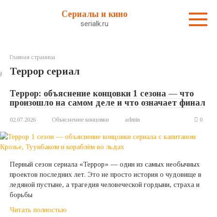
Перейти
Сериалы и кино
к
serialk.ru
контенту
Главная страница
Террор сериал
Террор: объяснение концовки 1 сезона — что
произошло на самом деле и что означает финал
02.07.2026
Объяснение концовки
admin
0
Первый сезон сериала «Террор» — один из самых необычных
проектов последних лет. Это не просто история о чудовище в
ледяной пустыне, а трагедия человеческой гордыни, страха и
борьбы
Читать полностью