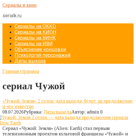
Перейти
Сериалы и кино
к
serialk.ru
контенту
Сериалы на ОККО
Сериалы на КИОН
Сериалы на ВИНК
Сериалы на ИВИ
Объяснение концовки
Психология персонажей
Даты выхода
Главная страница
сериал Чужой
«Чужой: Земля» 2 сезон: дата выхода, будет ли продолжение
и что известно
08.07.2026
Рубрика:
Даты выхода
Автор:
admin
0
Сериал «Чужой: Земля» (Alien: Earth) стал первым
телевизионным проектом культовой франшизы «Чужой» и