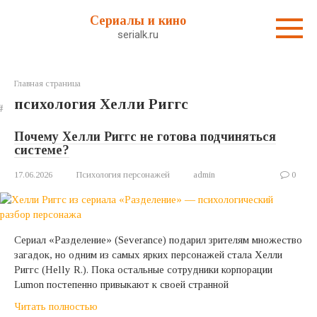
Перейти
Сериалы и кино
к
serialk.ru
контенту
Главная страница
психология Хелли Риггс
Почему Хелли Риггс не готова подчиняться
системе?
17.06.2026
Психология персонажей
admin
0
Сериал «Разделение» (Severance) подарил зрителям множество
загадок, но одним из самых ярких персонажей стала Хелли
Риггс (Helly R.). Пока остальные сотрудники корпорации
Lumon постепенно привыкают к своей странной
Читать полностью