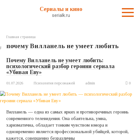
Перейти
Сериалы и кино
к
serialk.ru
контенту
Главная страница
почему Вилланель не умеет любить
Почему Вилланель не умеет любить:
психологический разбор героини сериала
«Убивая Еву»
01.07.2026
Психология персонажей
admin
0
Вилланель — одна из самых ярких и противоречивых героинь
современного телевидения. Она обаятельна, умна,
харизматична, обладает тонким чувством юмора и
одновременно является профессиональной убийцей, которой,
кажется, совершенно безразличны