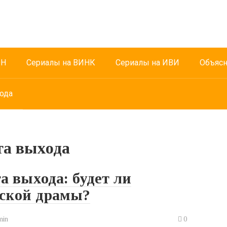
ОН
Сериалы на ВИНК
Сериалы на ИВИ
Объясн
ода
ата выхода
а выхода: будет ли
еской драмы?
min
0