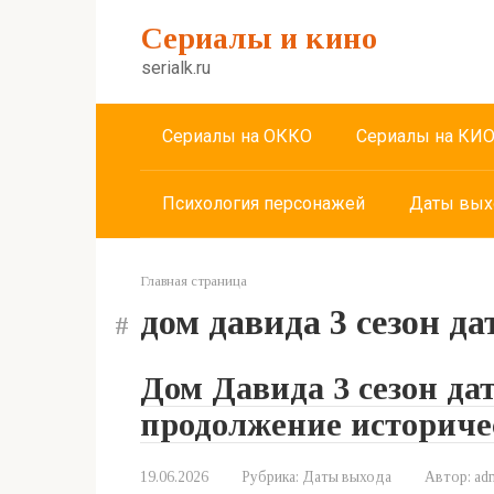
Перейти
Сериалы и кино
к
контенту
serialk.ru
Сериалы на ОККО
Сериалы на КИ
Психология персонажей
Даты вых
Главная страница
дом давида 3 сезон д
Дом Давида 3 сезон дат
продолжение историч
19.06.2026
Рубрика:
Даты выхода
Автор:
ad