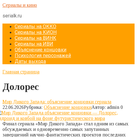
Перейти
Сериалы и кино
к
serialk.ru
контенту
Сериалы на ОККО
Сериалы на КИОН
Сериалы на ВИНК
Сериалы на ИВИ
Объяснение концовки
Психология персонажей
Даты выхода
Главная страница
Долорес
Мир Дикого Запада: объяснение концовки сериала
22.06.2026
Рубрика:
Объяснение концовки
Автор:
admin
0
Финал сериала «Мир Дикого Запада» стал одним из самых
обсуждаемых и одновременно самых запутанных
завершений научно-фантастических проектов последних