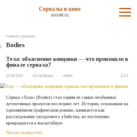
Перейти
Сериалы и кино
к
serialk.ru
контенту
Главная страница
Bodies
Тела: объяснение концовки — что произошло в
финале сериала?
26.06.2026
Без рубрики
admin
0
Сериал «Тела» (Bodies) стал одним из самых необычных
детективных проектов последних лет. История, основанная на
одноимённом графическом романе, начинается как
расследование загадочного убийства, но постепенно
превращается в масштабную
Читать полностью