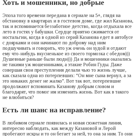
Хоть и мошенники, но добрые
Эпоха того времени передана в сериале на 5+, глядя на
обстановку в квартирах и в гостевом доме, где жил Казанова,
так и вспоминается беззаботное детство, когда отдыхала все
лето в гостях у бабушки. Сердце приятно сжимается от
ностальгии, когда в одной из серий Казанова едет в автобусе
с доярками и они начинают по доброму над ним
подшучивать и говорить, что уж очень он худой и отдают
ему что-нибудь вкусненькое из своего тормозка с обедом)))
Душевные раньше были люди))) Да и мошенники оказались
не такими уж мошенниками, а этакие Робин Гуды. Даже
совершая свои преступления делали чью то жизнь лучше,
как сказала одна из потерпевших: “Он мне сына вернул, а за
это никаких денег не жалко”. Вот так вот, потерпевшие
продолжают вспоминать Казанову добрым словом и
благодарят, что помог им изменить жизнь. Вот как в такого
не влюбиться?
Есть ли шанс на исправление?
В любимом сериале появилась и новая сюжетная линия,
интересно наблюдать, как между Казановой и Лерой
пробегают искры и то он бегает за ней, то она за ним. То они