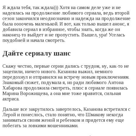
Я ждала тебя, так ждала))) Хотя на самом деле уже и не
надеялась на продолжение любимого сериала, ведь второй
сезон закончился неоднозначно и надежда на продолжение
была оооочень маленькой. И вот, как только вышел анонс, я
добавила сериал в избранное, чтобы знать, когда же он
наконец-то выйдет и не пропустить. Вышел, ура! Уселась
поудобней и начала смотреть.
Дайте сериалу шанс
Скажу честно, первые серии дались с трудом, ну, как-то не
зацепили, ничего нового. Казанова выжил, немного
передохнул и отправился на встречу новым приключениям.
Знакомый сюжет, подумала я, но ради любимого Антона
Хабарова продолжила смотреть, плюс в сериале появилась
Марина Ворожищева, а она мне тоже нравится, сильная
актриса.
Дальше все закрутилось завертелось, Казанова встретился с
Лерой и понеслось, стало понятно, что Шмакову некогда
заниматься своим женой и ребенком и придется ему еще
побегать за ловкими мошенниками.