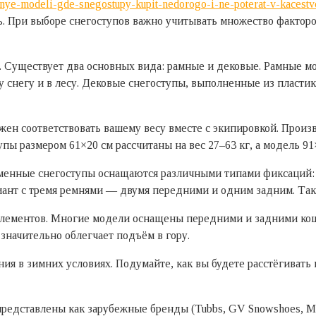
obnye-modeli-gde-snegostupy-kupit-nedorogo-i-ne-poterat-v-kacestv
сь. При выборе снегоступов важно учитывать множество факторо
. Существует два основных вида: рамные и дековые. Рамные мо
 снегу и в лесу. Дековые снегоступы, выполненные из пласти
ен соответствовать вашему весу вместе с экипировкой. Прои
ы размером 61×20 см рассчитаны на вес 27–63 кг, а модель 91×
менные снегоступы оснащаются различными типами фиксаций: 
иант с тремя ремнями — двумя передними и одним задним. Та
лементов. Многие модели оснащены передними и задними кош
значительно облегчает подъём в гору.
ия в зимних условиях. Подумайте, как вы будете расстёгивать
представлены как зарубежные бренды (Tubbs, GV Snowshoes, MS