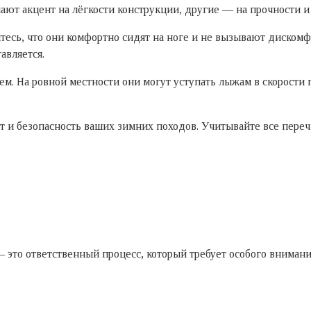
ют акцент на лёгкости конструкции, другие — на прочности и
есь, что они комфортно сидят на ноге и не вызывают дискомфо
авляется.
м. На ровной местности они могут уступать лыжам в скорости 
 и безопасность ваших зимних походов. Учитывайте все пере
a/ — это ответственный процесс, который требует особого вниман