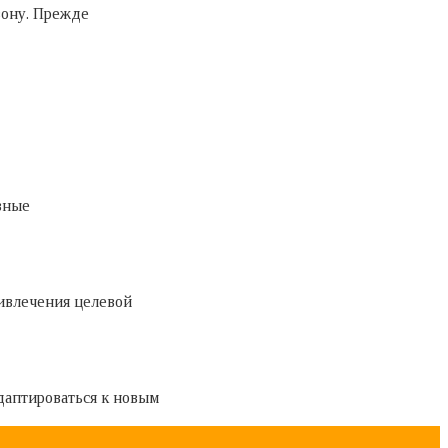
езону. Прежде
вные
ивлечения целевой
аптироваться к новым