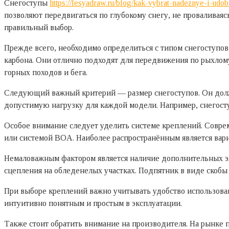
Снегоступы
https://lesyadraw.ru/blog/kak-vybrat-nadeznye-i-ud
позволяют передвигаться по глубокому снегу, не проваливая
правильный выбор.
Прежде всего, необходимо определиться с типом снегоступов
карбона. Они отлично подходят для передвижения по рыхлому
горных походов и бега.
Следующий важный критерий — размер снегоступов. Он долж
допустимую нагрузку для каждой модели. Например, снегоступ
Особое внимание следует уделить системе креплений. Совре
или системой BOA. Наиболее распространённым является вар
Немаловажным фактором является наличие дополнительных э
сцепления на обледенелых участках. Подпятник в виде скобы 
При выборе креплений важно учитывать удобство использован
интуитивно понятным и простым в эксплуатации.
Также стоит обратить внимание на производителя. На рынке 